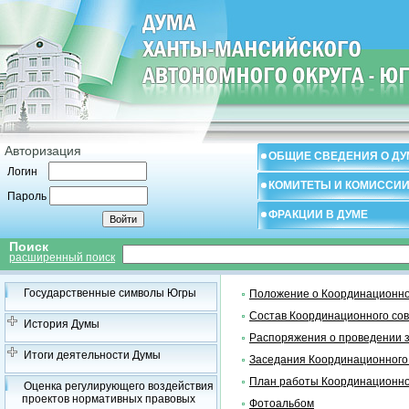
Авторизация
ОБЩИЕ СВЕДЕНИЯ О ДУ
Логин
КОМИТЕТЫ И КОМИССИ
Пароль
ФРАКЦИИ В ДУМЕ
Поиск
расширенный поиск
Государственные символы Югры
Положение о Координационно
Состав Координационного со
История Думы
Распоряжения о проведении 
Итоги деятельности Думы
Заседания Координационного
План работы Координационно
Оценка регулирующего воздействия
проектов нормативных правовых
Фотоальбом