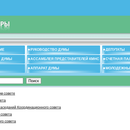
МЕ
РУКОВОДСТВО ДУМЫ
ДЕПУТАТЫ
И ДУМЫ
АССАМБЛЕЯ ПРЕДСТАВИТЕЛЕЙ КМНС
СЧЕТНАЯ ПА
АППАРАТ ДУМЫ
МОЛОДЕЖНЫ
м совете
вета
заседаний Координационного совета
 cовета
го совета