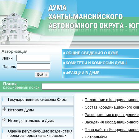
Авторизация
ОБЩИЕ СВЕДЕНИЯ О ДУМЕ
Логин
КОМИТЕТЫ И КОМИССИИ ДУМЫ
Пароль
ФРАКЦИИ В ДУМЕ
Поиск
расширенный поиск
Государственные символы Югры
Положение о Координационно
Состав Координационного со
История Думы
Распоряжения о проведении 
Итоги деятельности Думы
Заседания Координационного
План работы Координационно
Оценка регулирующего воздействия
проектов нормативных правовых
Фотоальбом