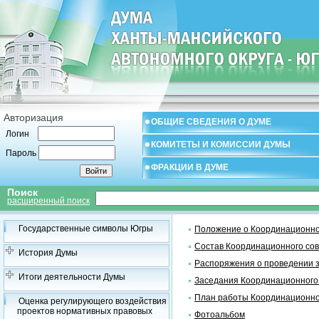
Авторизация
ОБЩИЕ СВЕДЕНИЯ О ДУМЕ
Логин
КОМИТЕТЫ И КОМИССИИ ДУМЫ
Пароль
ФРАКЦИИ В ДУМЕ
Поиск
расширенный поиск
Государственные символы Югры
Положение о Координационно
Состав Координационного со
История Думы
Распоряжения о проведении 
Итоги деятельности Думы
Заседания Координационного
План работы Координационно
Оценка регулирующего воздействия
проектов нормативных правовых
Фотоальбом