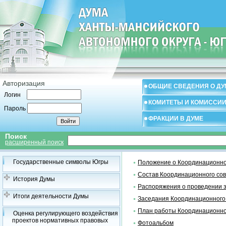
Авторизация
ОБЩИЕ СВЕДЕНИЯ О ДУ
Логин
КОМИТЕТЫ И КОМИССИ
Пароль
ФРАКЦИИ В ДУМЕ
Поиск
расширенный поиск
Государственные символы Югры
Положение о Координационно
Состав Координационного со
История Думы
Распоряжения о проведении 
Итоги деятельности Думы
Заседания Координационного
План работы Координационно
Оценка регулирующего воздействия
проектов нормативных правовых
Фотоальбом