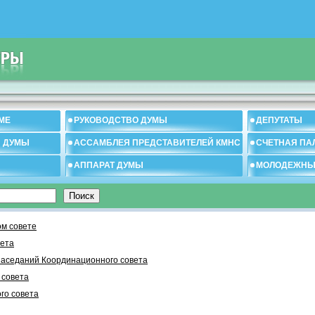
МЕ
РУКОВОДСТВО ДУМЫ
ДЕПУТАТЫ
И ДУМЫ
АССАМБЛЕЯ ПРЕДСТАВИТЕЛЕЙ КМНС
СЧЕТНАЯ ПА
АППАРАТ ДУМЫ
МОЛОДЕЖНЫ
м совете
вета
заседаний Координационного совета
 cовета
го совета