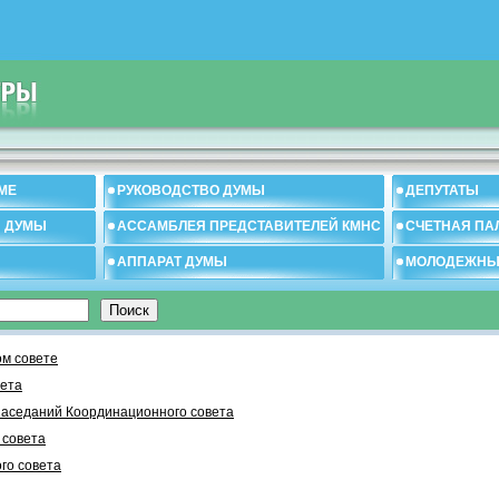
МЕ
РУКОВОДСТВО ДУМЫ
ДЕПУТАТЫ
И ДУМЫ
АССАМБЛЕЯ ПРЕДСТАВИТЕЛЕЙ КМНС
СЧЕТНАЯ ПА
АППАРАТ ДУМЫ
МОЛОДЕЖНЫ
м совете
вета
заседаний Координационного совета
 cовета
го совета