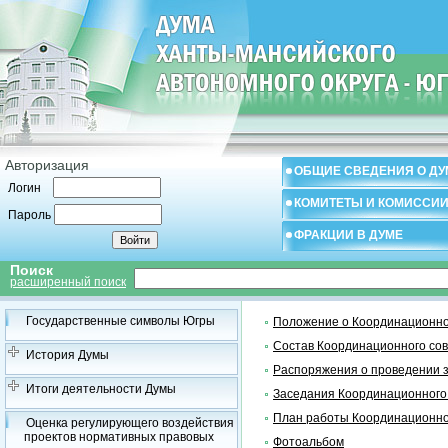
Авторизация
ОБЩИЕ СВЕДЕНИЯ О ДУ
Логин
КОМИТЕТЫ И КОМИССИ
Пароль
ФРАКЦИИ В ДУМЕ
Поиск
расширенный поиск
Государственные символы Югры
Положение о Координационно
Состав Координационного со
История Думы
Распоряжения о проведении 
Итоги деятельности Думы
Заседания Координационного
План работы Координационно
Оценка регулирующего воздействия
проектов нормативных правовых
Фотоальбом