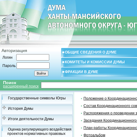
Авторизация
ОБЩИЕ СВЕДЕНИЯ О ДУМЕ
Логин
КОМИТЕТЫ И КОМИССИИ ДУМЫ
Пароль
ФРАКЦИИ В ДУМЕ
Поиск
расширенный поиск
Государственные символы Югры
Положение о Координационно
Состав Координационного со
История Думы
Распоряжения о проведении 
Итоги деятельности Думы
Заседания Координационного
План работы Координационно
Оценка регулирующего воздействия
проектов нормативных правовых
Фотоальбом