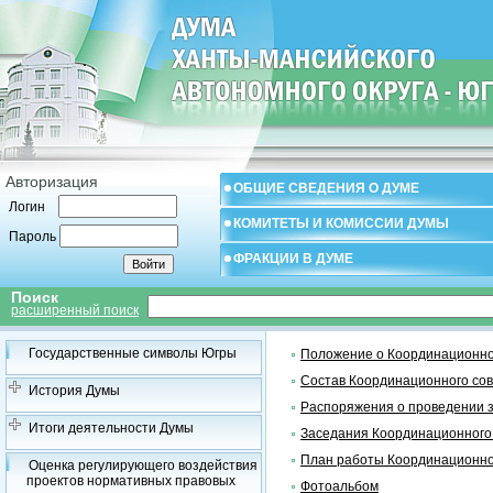
Авторизация
ОБЩИЕ СВЕДЕНИЯ О ДУМЕ
Логин
КОМИТЕТЫ И КОМИССИИ ДУМЫ
Пароль
ФРАКЦИИ В ДУМЕ
Поиск
расширенный поиск
Государственные символы Югры
Положение о Координационно
Состав Координационного со
История Думы
Распоряжения о проведении 
Итоги деятельности Думы
Заседания Координационного
План работы Координационно
Оценка регулирующего воздействия
проектов нормативных правовых
Фотоальбом