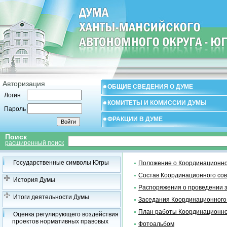
Авторизация
ОБЩИЕ СВЕДЕНИЯ О ДУМЕ
Логин
КОМИТЕТЫ И КОМИССИИ ДУМЫ
Пароль
ФРАКЦИИ В ДУМЕ
Поиск
расширенный поиск
Государственные символы Югры
Положение о Координационно
Состав Координационного со
История Думы
Распоряжения о проведении 
Итоги деятельности Думы
Заседания Координационного
План работы Координационно
Оценка регулирующего воздействия
проектов нормативных правовых
Фотоальбом