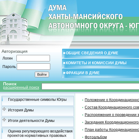
Авторизация
ОБЩИЕ СВЕДЕНИЯ О ДУМЕ
Логин
КОМИТЕТЫ И КОМИССИИ ДУМЫ
Пароль
ФРАКЦИИ В ДУМЕ
Поиск
расширенный поиск
Государственные символы Югры
Положение о Координационно
Состав Координационного со
История Думы
Распоряжения о проведении 
Итоги деятельности Думы
Заседания Координационного
План работы Координационно
Оценка регулирующего воздействия
проектов нормативных правовых
Фотоальбом