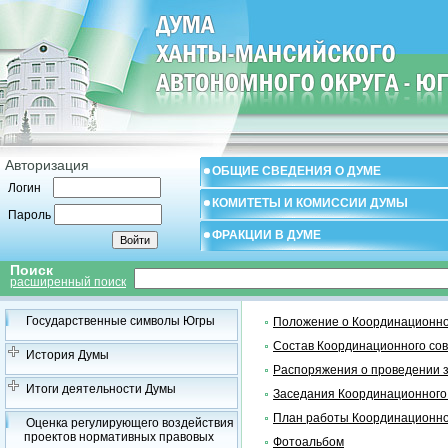
Авторизация
ОБЩИЕ СВЕДЕНИЯ О ДУМЕ
Логин
КОМИТЕТЫ И КОМИССИИ ДУМЫ
Пароль
ФРАКЦИИ В ДУМЕ
Поиск
расширенный поиск
Государственные символы Югры
Положение о Координационно
Состав Координационного со
История Думы
Распоряжения о проведении 
Итоги деятельности Думы
Заседания Координационного
План работы Координационно
Оценка регулирующего воздействия
проектов нормативных правовых
Фотоальбом