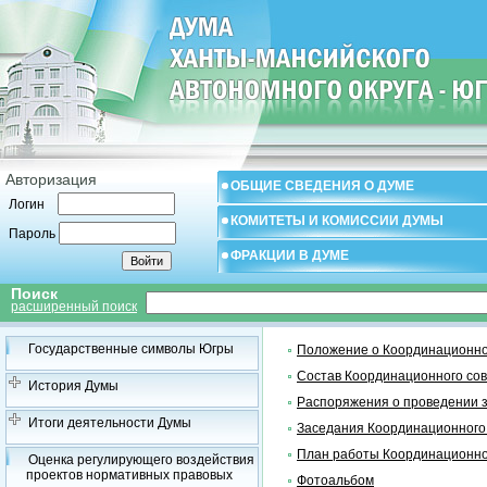
Авторизация
ОБЩИЕ СВЕДЕНИЯ О ДУМЕ
Логин
КОМИТЕТЫ И КОМИССИИ ДУМЫ
Пароль
ФРАКЦИИ В ДУМЕ
Поиск
расширенный поиск
Государственные символы Югры
Положение о Координационно
Состав Координационного со
История Думы
Распоряжения о проведении 
Итоги деятельности Думы
Заседания Координационного
План работы Координационно
Оценка регулирующего воздействия
проектов нормативных правовых
Фотоальбом