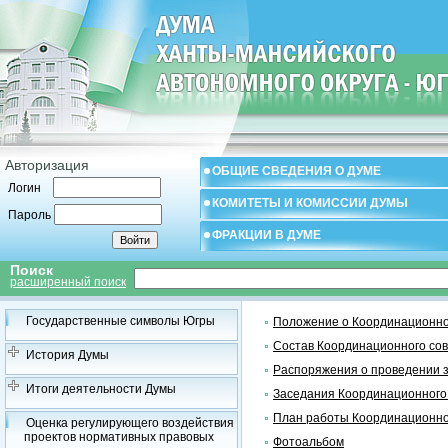
Авторизация
ОБЩИЕ СВЕДЕНИЯ О ДУМЕ
Логин
КОМИТЕТЫ И КОМИССИИ ДУМЫ
Пароль
ФРАКЦИИ В ДУМЕ
Поиск
расширенный поиск
Государственные символы Югры
Положение о Координационно
Состав Координационного со
История Думы
Распоряжения о проведении 
Итоги деятельности Думы
Заседания Координационного
План работы Координационно
Оценка регулирующего воздействия
проектов нормативных правовых
Фотоальбом