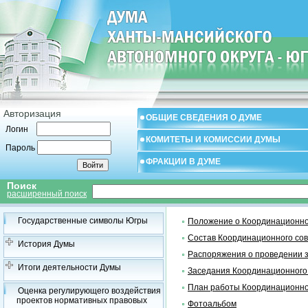
Авторизация
ОБЩИЕ СВЕДЕНИЯ О ДУМЕ
Логин
КОМИТЕТЫ И КОМИССИИ ДУМЫ
Пароль
ФРАКЦИИ В ДУМЕ
Поиск
расширенный поиск
Государственные символы Югры
Положение о Координационно
Состав Координационного со
История Думы
Распоряжения о проведении 
Итоги деятельности Думы
Заседания Координационного
План работы Координационно
Оценка регулирующего воздействия
проектов нормативных правовых
Фотоальбом