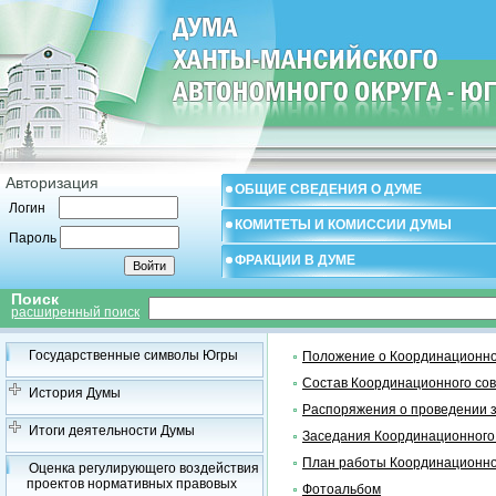
Авторизация
ОБЩИЕ СВЕДЕНИЯ О ДУМЕ
Логин
КОМИТЕТЫ И КОМИССИИ ДУМЫ
Пароль
ФРАКЦИИ В ДУМЕ
Поиск
расширенный поиск
Государственные символы Югры
Положение о Координационно
Состав Координационного со
История Думы
Распоряжения о проведении 
Итоги деятельности Думы
Заседания Координационного
План работы Координационно
Оценка регулирующего воздействия
проектов нормативных правовых
Фотоальбом