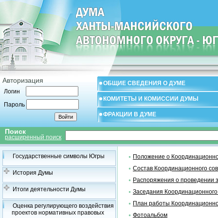
Авторизация
ОБЩИЕ СВЕДЕНИЯ О ДУМЕ
Логин
КОМИТЕТЫ И КОМИССИИ ДУМЫ
Пароль
ФРАКЦИИ В ДУМЕ
Поиск
расширенный поиск
Государственные символы Югры
Положение о Координационно
Состав Координационного со
История Думы
Распоряжения о проведении 
Итоги деятельности Думы
Заседания Координационного
План работы Координационно
Оценка регулирующего воздействия
проектов нормативных правовых
Фотоальбом