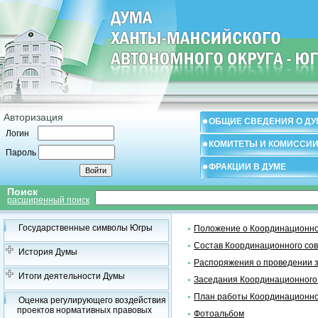
Авторизация
ОБЩИЕ СВЕДЕНИЯ О ДУ
Логин
КОМИТЕТЫ И КОМИССИ
Пароль
ФРАКЦИИ В ДУМЕ
Поиск
расширенный поиск
Государственные символы Югры
Положение о Координационно
Состав Координационного со
История Думы
Распоряжения о проведении 
Итоги деятельности Думы
Заседания Координационного
План работы Координационно
Оценка регулирующего воздействия
проектов нормативных правовых
Фотоальбом