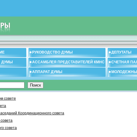
МЕ
РУКОВОДСТВО ДУМЫ
ДЕПУТАТЫ
И ДУМЫ
АССАМБЛЕЯ ПРЕДСТАВИТЕЛЕЙ КМНС
СЧЕТНАЯ ПА
АППАРАТ ДУМЫ
МОЛОДЕЖНЫ
м совете
вета
заседаний Координационного совета
 cовета
го совета