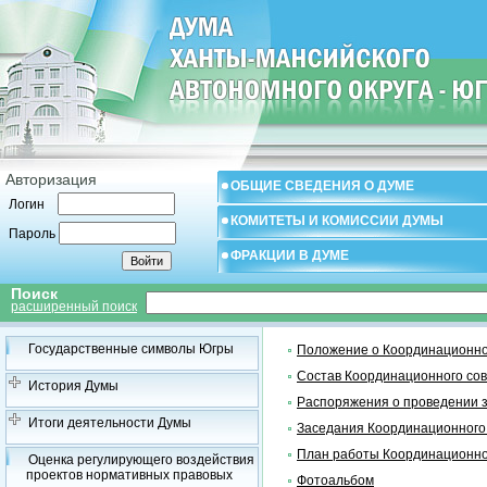
Авторизация
ОБЩИЕ СВЕДЕНИЯ О ДУМЕ
Логин
КОМИТЕТЫ И КОМИССИИ ДУМЫ
Пароль
ФРАКЦИИ В ДУМЕ
Поиск
расширенный поиск
Государственные символы Югры
Положение о Координационно
Состав Координационного со
История Думы
Распоряжения о проведении 
Итоги деятельности Думы
Заседания Координационного
План работы Координационно
Оценка регулирующего воздействия
проектов нормативных правовых
Фотоальбом