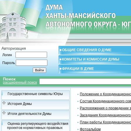
Авторизация
ОБЩИЕ СВЕДЕНИЯ О ДУМЕ
Логин
КОМИТЕТЫ И КОМИССИИ ДУМЫ
Пароль
ФРАКЦИИ В ДУМЕ
Поиск
расширенный поиск
Государственные символы Югры
Положение о Координационно
Состав Координационного со
История Думы
Распоряжения о проведении 
Итоги деятельности Думы
Заседания Координационного
План работы Координационно
Оценка регулирующего воздействия
проектов нормативных правовых
Фотоальбом