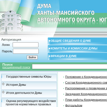
Авторизация
ОБЩИЕ СВЕДЕНИЯ О ДУМЕ
Логин
КОМИТЕТЫ И КОМИССИИ ДУМЫ
Пароль
ФРАКЦИИ В ДУМЕ
Поиск
расширенный поиск
Государственные символы Югры
Положение о Координационно
Состав Координационного со
История Думы
Распоряжения о проведении 
Итоги деятельности Думы
Заседания Координационного
План работы Координационно
Оценка регулирующего воздействия
проектов нормативных правовых
Фотоальбом