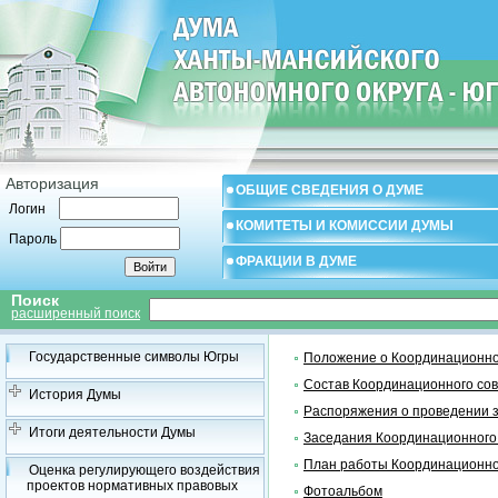
Авторизация
ОБЩИЕ СВЕДЕНИЯ О ДУМЕ
Логин
КОМИТЕТЫ И КОМИССИИ ДУМЫ
Пароль
ФРАКЦИИ В ДУМЕ
Поиск
расширенный поиск
Государственные символы Югры
Положение о Координационно
Состав Координационного со
История Думы
Распоряжения о проведении 
Итоги деятельности Думы
Заседания Координационного
План работы Координационно
Оценка регулирующего воздействия
проектов нормативных правовых
Фотоальбом