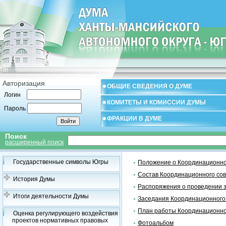
Авторизация
ОБЩИЕ СВЕДЕНИЯ О ДУМЕ
Логин
КОМИТЕТЫ И КОМИССИИ ДУМЫ
Пароль
ФРАКЦИИ В ДУМЕ
Поиск
расширенный поиск
Государственные символы Югры
Положение о Координационно
Состав Координационного со
История Думы
Распоряжения о проведении 
Итоги деятельности Думы
Заседания Координационного
План работы Координационно
Оценка регулирующего воздействия
проектов нормативных правовых
Фотоальбом