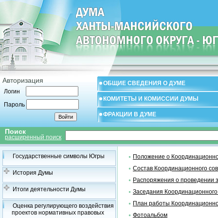
Авторизация
ОБЩИЕ СВЕДЕНИЯ О ДУМЕ
Логин
КОМИТЕТЫ И КОМИССИИ ДУМЫ
Пароль
ФРАКЦИИ В ДУМЕ
Поиск
расширенный поиск
Государственные символы Югры
Положение о Координационно
Состав Координационного со
История Думы
Распоряжения о проведении 
Итоги деятельности Думы
Заседания Координационного
План работы Координационно
Оценка регулирующего воздействия
проектов нормативных правовых
Фотоальбом