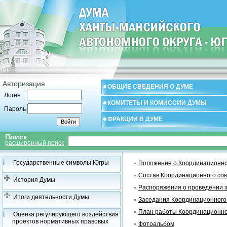
Авторизация
ОБЩИЕ СВЕДЕНИЯ О ДУМЕ
Логин
КОМИТЕТЫ И КОМИССИИ ДУМЫ
Пароль
ФРАКЦИИ В ДУМЕ
Поиск
расширенный поиск
Государственные символы Югры
Положение о Координационно
Состав Координационного со
История Думы
Распоряжения о проведении 
Итоги деятельности Думы
Заседания Координационного
План работы Координационно
Оценка регулирующего воздействия
проектов нормативных правовых
Фотоальбом