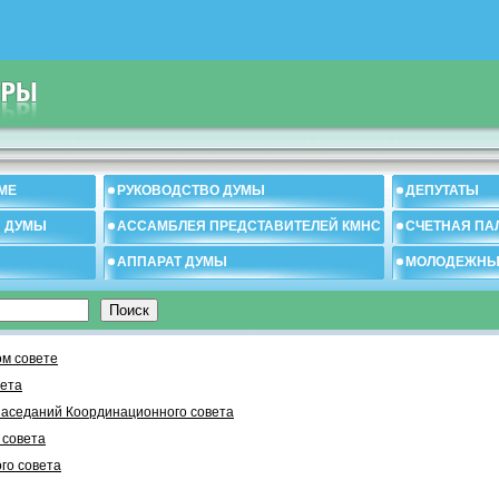
МЕ
РУКОВОДСТВО ДУМЫ
ДЕПУТАТЫ
И ДУМЫ
АССАМБЛЕЯ ПРЕДСТАВИТЕЛЕЙ КМНС
СЧЕТНАЯ ПА
АППАРАТ ДУМЫ
МОЛОДЕЖНЫ
м совете
вета
заседаний Координационного совета
 cовета
го совета