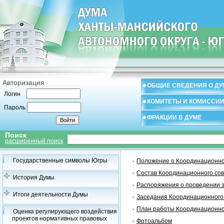
Авторизация
ОБЩИЕ СВЕДЕНИЯ О ДУ
Логин
КОМИТЕТЫ И КОМИССИ
Пароль
ФРАКЦИИ В ДУМЕ
Поиск
расширенный поиск
Государственные символы Югры
Положение о Координационно
Состав Координационного со
История Думы
Распоряжения о проведении 
Итоги деятельности Думы
Заседания Координационного
План работы Координационно
Оценка регулирующего воздействия
проектов нормативных правовых
Фотоальбом