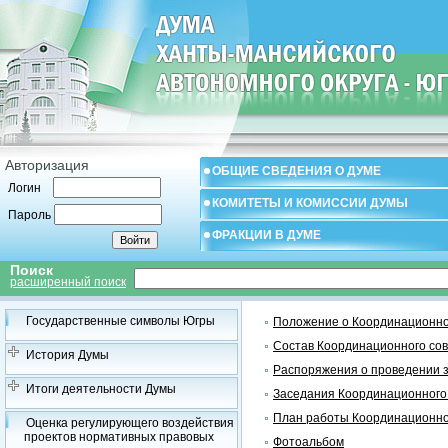
Авторизация
ОБЩИЕ СВЕДЕНИЯ О ДУМЕ
Логин
КОМИТЕТЫ И КОМИССИИ ДУМЫ
Пароль
ФРАКЦИИ В ДУМЕ
Поиск
расширенный поиск
Государственные символы Югры
Положение о Координационно
Состав Координационного со
История Думы
Распоряжения о проведении 
Итоги деятельности Думы
Заседания Координационного
План работы Координационно
Оценка регулирующего воздействия
проектов нормативных правовых
Фотоальбом