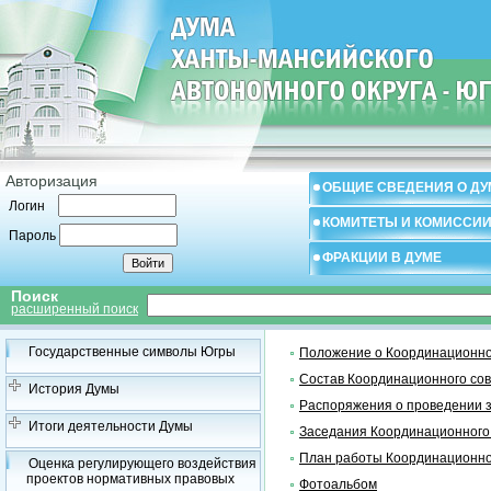
Авторизация
ОБЩИЕ СВЕДЕНИЯ О ДУ
Логин
КОМИТЕТЫ И КОМИССИ
Пароль
ФРАКЦИИ В ДУМЕ
Поиск
расширенный поиск
Государственные символы Югры
Положение о Координационно
Состав Координационного со
История Думы
Распоряжения о проведении 
Итоги деятельности Думы
Заседания Координационного
План работы Координационно
Оценка регулирующего воздействия
проектов нормативных правовых
Фотоальбом