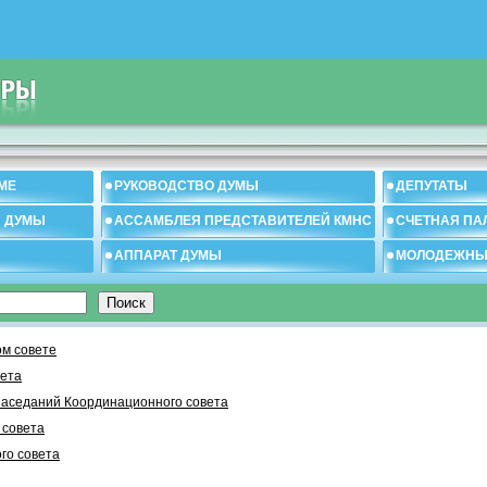
МЕ
РУКОВОДСТВО ДУМЫ
ДЕПУТАТЫ
И ДУМЫ
АССАМБЛЕЯ ПРЕДСТАВИТЕЛЕЙ КМНС
СЧЕТНАЯ ПА
АППАРАТ ДУМЫ
МОЛОДЕЖНЫ
м совете
вета
заседаний Координационного совета
 cовета
го совета