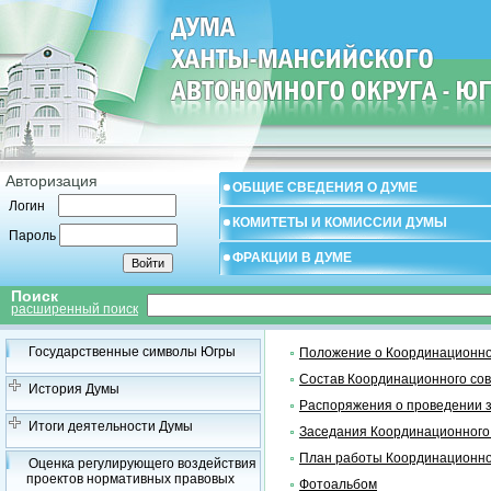
Авторизация
ОБЩИЕ СВЕДЕНИЯ О ДУМЕ
Логин
КОМИТЕТЫ И КОМИССИИ ДУМЫ
Пароль
ФРАКЦИИ В ДУМЕ
Поиск
расширенный поиск
Государственные символы Югры
Положение о Координационно
Состав Координационного со
История Думы
Распоряжения о проведении 
Итоги деятельности Думы
Заседания Координационного
План работы Координационно
Оценка регулирующего воздействия
проектов нормативных правовых
Фотоальбом