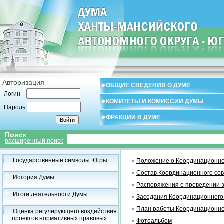
Авторизация
ОБЩИЕ СВЕДЕНИЯ О ДУМЕ
Логин
КОМИТЕТЫ И КОМИССИИ ДУМЫ
Пароль
ФРАКЦИИ В ДУМЕ
Поиск
расширенный поиск
Государственные символы Югры
Положение о Координационно
Состав Координационного со
История Думы
Распоряжения о проведении 
Итоги деятельности Думы
Заседания Координационного
План работы Координационно
Оценка регулирующего воздействия
проектов нормативных правовых
Фотоальбом