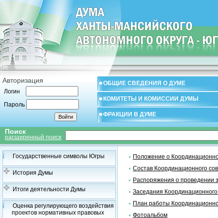
Авторизация
ОБЩИЕ СВЕДЕНИЯ О ДУМЕ
Логин
КОМИТЕТЫ И КОМИССИИ ДУМЫ
Пароль
ФРАКЦИИ В ДУМЕ
Поиск
расширенный поиск
Государственные символы Югры
Положение о Координационно
Состав Координационного со
История Думы
Распоряжения о проведении 
Итоги деятельности Думы
Заседания Координационного
План работы Координационно
Оценка регулирующего воздействия
проектов нормативных правовых
Фотоальбом