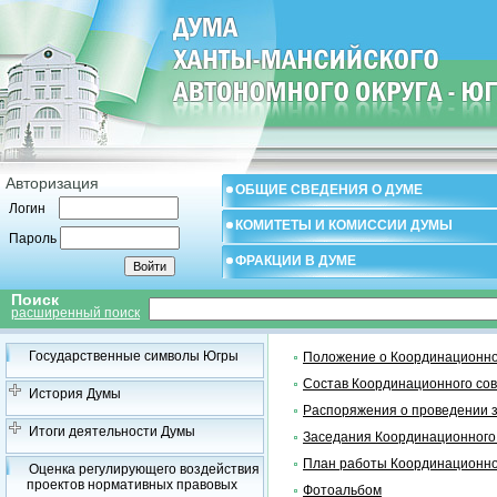
Авторизация
ОБЩИЕ СВЕДЕНИЯ О ДУМЕ
Логин
КОМИТЕТЫ И КОМИССИИ ДУМЫ
Пароль
ФРАКЦИИ В ДУМЕ
Поиск
расширенный поиск
Государственные символы Югры
Положение о Координационно
Состав Координационного со
История Думы
Распоряжения о проведении 
Итоги деятельности Думы
Заседания Координационного
План работы Координационно
Оценка регулирующего воздействия
проектов нормативных правовых
Фотоальбом