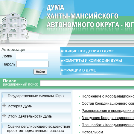
Авторизация
ОБЩИЕ СВЕДЕНИЯ О ДУМЕ
Логин
КОМИТЕТЫ И КОМИССИИ ДУМЫ
Пароль
ФРАКЦИИ В ДУМЕ
Поиск
расширенный поиск
Государственные символы Югры
Положение о Координационно
Состав Координационного со
История Думы
Распоряжения о проведении 
Итоги деятельности Думы
Заседания Координационного
План работы Координационно
Оценка регулирующего воздействия
проектов нормативных правовых
Фотоальбом