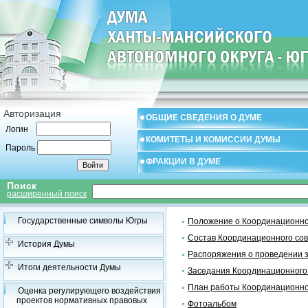
Авторизация
ОБЩИЕ СВЕДЕНИЯ О ДУМЕ
Логин
КОМИТЕТЫ И КОМИССИИ ДУМЫ
Пароль
ФРАКЦИИ В ДУМЕ
Поиск
расширенный поиск
Государственные символы Югры
Положение о Координационно
Состав Координационного со
История Думы
Распоряжения о проведении 
Итоги деятельности Думы
Заседания Координационного
План работы Координационно
Оценка регулирующего воздействия
проектов нормативных правовых
Фотоальбом