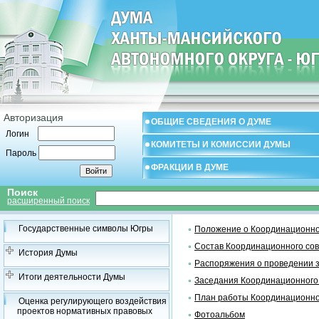
Авторизация
ОБЩИЕ СВЕДЕНИЯ О ДУМЕ
Логин
КОМИТЕТЫ И КОМИССИИ ДУМЫ
Пароль
ФРАКЦИИ В ДУМЕ
Поиск
расширенный поиск
Государственные символы Югры
Положение о Координационно
Состав Координационного со
История Думы
Распоряжения о проведении 
Итоги деятельности Думы
Заседания Координационного
План работы Координационно
Оценка регулирующего воздействия
проектов нормативных правовых
Фотоальбом