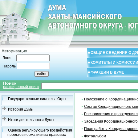
Авторизация
ОБЩИЕ СВЕДЕНИЯ О ДУ
Логин
КОМИТЕТЫ И КОМИССИ
Пароль
ФРАКЦИИ В ДУМЕ
Поиск
расширенный поиск
Государственные символы Югры
Положение о Координационно
Состав Координационного со
История Думы
Распоряжения о проведении 
Итоги деятельности Думы
Заседания Координационного
План работы Координационно
Оценка регулирующего воздействия
проектов нормативных правовых
Фотоальбом