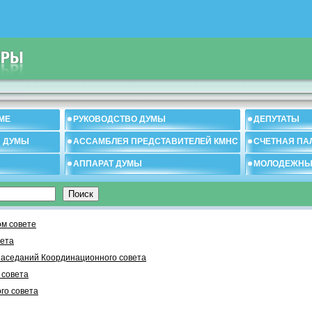
МЕ
РУКОВОДСТВО ДУМЫ
ДЕПУТАТЫ
И ДУМЫ
АССАМБЛЕЯ ПРЕДСТАВИТЕЛЕЙ КМНС
СЧЕТНАЯ ПА
АППАРАТ ДУМЫ
МОЛОДЕЖНЫ
м совете
вета
заседаний Координационного совета
 cовета
го совета