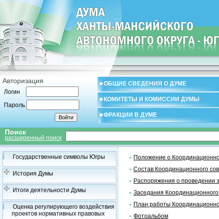
Авторизация
ОБЩИЕ СВЕДЕНИЯ О ДУМЕ
Логин
КОМИТЕТЫ И КОМИССИИ ДУМЫ
Пароль
ФРАКЦИИ В ДУМЕ
Поиск
расширенный поиск
Государственные символы Югры
Положение о Координационно
Состав Координационного со
История Думы
Распоряжения о проведении 
Итоги деятельности Думы
Заседания Координационного
План работы Координационно
Оценка регулирующего воздействия
проектов нормативных правовых
Фотоальбом