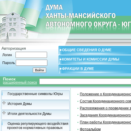
Авторизация
ОБЩИЕ СВЕДЕНИЯ О ДУМЕ
Логин
КОМИТЕТЫ И КОМИССИИ ДУМЫ
Пароль
ФРАКЦИИ В ДУМЕ
Поиск
расширенный поиск
Государственные символы Югры
Положение о Координационно
Состав Координационного со
История Думы
Распоряжения о проведении 
Итоги деятельности Думы
Заседания Координационного
План работы Координационно
Оценка регулирующего воздействия
проектов нормативных правовых
Фотоальбом