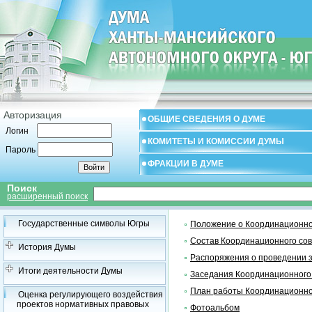
Авторизация
ОБЩИЕ СВЕДЕНИЯ О ДУМЕ
Логин
КОМИТЕТЫ И КОМИССИИ ДУМЫ
Пароль
ФРАКЦИИ В ДУМЕ
Поиск
расширенный поиск
Государственные символы Югры
Положение о Координационно
Состав Координационного со
История Думы
Распоряжения о проведении 
Итоги деятельности Думы
Заседания Координационного
План работы Координационно
Оценка регулирующего воздействия
проектов нормативных правовых
Фотоальбом