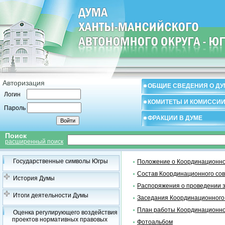
Авторизация
ОБЩИЕ СВЕДЕНИЯ О ДУ
Логин
КОМИТЕТЫ И КОМИССИ
Пароль
ФРАКЦИИ В ДУМЕ
Поиск
расширенный поиск
Государственные символы Югры
Положение о Координационно
Состав Координационного со
История Думы
Распоряжения о проведении 
Итоги деятельности Думы
Заседания Координационного
План работы Координационно
Оценка регулирующего воздействия
проектов нормативных правовых
Фотоальбом