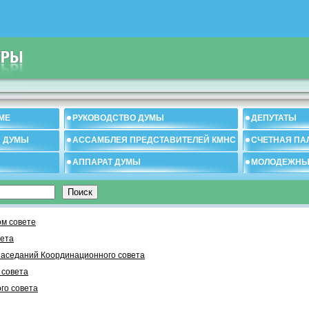
МЕ
РУКОВОДСТВО ДУМЫ
ДЕПУТАТЫ
И ДУМЫ
АССАМБЛЕЯ ПРЕДСТАВИТЕЛЕЙ КМНС
СЧЕТНАЯ ПА
АППАРАТ ДУМЫ
МОЛОДЕЖНЫ
м совете
вета
заседаний Координационного совета
 cовета
го совета