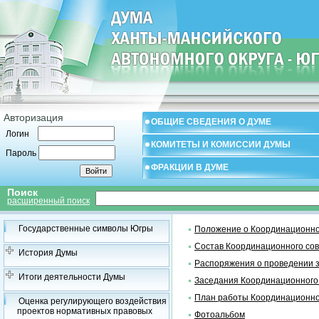
Авторизация
ОБЩИЕ СВЕДЕНИЯ О ДУМЕ
Логин
КОМИТЕТЫ И КОМИССИИ ДУМЫ
Пароль
ФРАКЦИИ В ДУМЕ
Поиск
расширенный поиск
Государственные символы Югры
Положение о Координационно
Состав Координационного со
История Думы
Распоряжения о проведении 
Итоги деятельности Думы
Заседания Координационного
План работы Координационно
Оценка регулирующего воздействия
проектов нормативных правовых
Фотоальбом