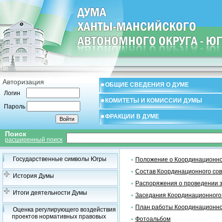
Авторизация
ОБЩИЕ СВЕДЕНИЯ О ДУМЕ
Логин
КОМИТЕТЫ И КОМИССИИ ДУМЫ
Пароль
ФРАКЦИИ В ДУМЕ
Поиск
расширенный поиск
Государственные символы Югры
Положение о Координационно
Состав Координационного со
История Думы
Распоряжения о проведении 
Итоги деятельности Думы
Заседания Координационного
План работы Координационно
Оценка регулирующего воздействия
проектов нормативных правовых
Фотоальбом