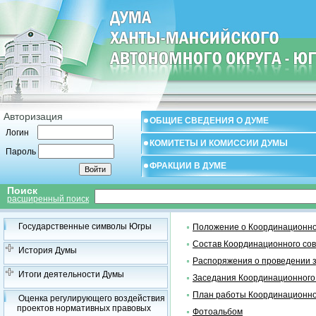
Авторизация
ОБЩИЕ СВЕДЕНИЯ О ДУМЕ
Логин
КОМИТЕТЫ И КОМИССИИ ДУМЫ
Пароль
ФРАКЦИИ В ДУМЕ
Поиск
расширенный поиск
Государственные символы Югры
Положение о Координационно
Состав Координационного со
История Думы
Распоряжения о проведении 
Итоги деятельности Думы
Заседания Координационного
План работы Координационно
Оценка регулирующего воздействия
проектов нормативных правовых
Фотоальбом