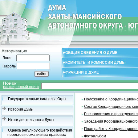
Авторизация
ОБЩИЕ СВЕДЕНИЯ О ДУМЕ
Логин
КОМИТЕТЫ И КОМИССИИ ДУМЫ
Пароль
ФРАКЦИИ В ДУМЕ
Поиск
расширенный поиск
Государственные символы Югры
Положение о Координационно
Состав Координационного со
История Думы
Распоряжения о проведении 
Итоги деятельности Думы
Заседания Координационного
План работы Координационно
Оценка регулирующего воздействия
проектов нормативных правовых
Фотоальбом