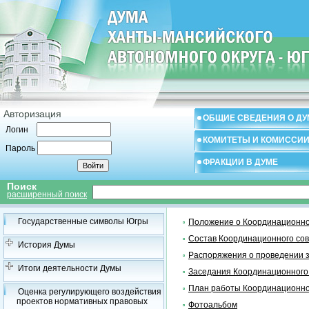
Авторизация
ОБЩИЕ СВЕДЕНИЯ О ДУ
Логин
КОМИТЕТЫ И КОМИССИ
Пароль
ФРАКЦИИ В ДУМЕ
Поиск
расширенный поиск
Государственные символы Югры
Положение о Координационно
Состав Координационного со
История Думы
Распоряжения о проведении 
Итоги деятельности Думы
Заседания Координационного
План работы Координационно
Оценка регулирующего воздействия
проектов нормативных правовых
Фотоальбом