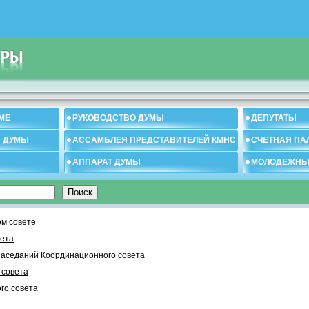
МЕ
РУКОВОДСТВО ДУМЫ
ДЕПУТАТЫ
И ДУМЫ
АССАМБЛЕЯ ПРЕДСТАВИТЕЛЕЙ КМНС
СЧЕТНАЯ ПА
АППАРАТ ДУМЫ
МОЛОДЕЖНЫ
м совете
вета
заседаний Координационного совета
 cовета
го совета