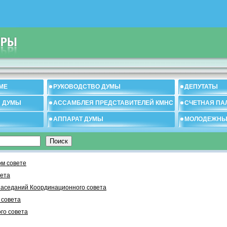
МЕ
РУКОВОДСТВО ДУМЫ
ДЕПУТАТЫ
И ДУМЫ
АССАМБЛЕЯ ПРЕДСТАВИТЕЛЕЙ КМНС
СЧЕТНАЯ ПА
АППАРАТ ДУМЫ
МОЛОДЕЖНЫ
м совете
вета
заседаний Координационного совета
 cовета
го совета