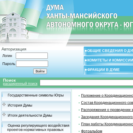
Авторизация
ОБЩИЕ СВЕДЕНИЯ О ДУ
Логин
КОМИТЕТЫ И КОМИССИ
Пароль
ФРАКЦИИ В ДУМЕ
Поиск
расширенный поиск
Государственные символы Югры
Положение о Координационно
Состав Координационного со
История Думы
Распоряжения о проведении 
Итоги деятельности Думы
Заседания Координационного
План работы Координационно
Оценка регулирующего воздействия
проектов нормативных правовых
Фотоальбом