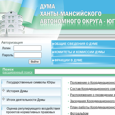
Авторизация
ОБЩИЕ СВЕДЕНИЯ О ДУМЕ
Логин
КОМИТЕТЫ И КОМИССИИ ДУМЫ
Пароль
ФРАКЦИИ В ДУМЕ
Поиск
расширенный поиск
Государственные символы Югры
Положение о Координационно
Состав Координационного со
История Думы
Распоряжения о проведении 
Итоги деятельности Думы
Заседания Координационного
План работы Координационно
Оценка регулирующего воздействия
проектов нормативных правовых
Фотоальбом