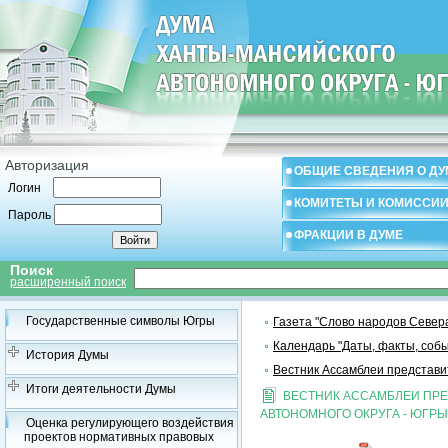
Авторизация
ОБЩИЕ СВЕДЕНИЯ О ДУ
Логин
КОМИТЕТЫ И КОМИССИ
Пароль
ФРАКЦИИ В ДУМЕ
Поиск
расширенный поиск
Государственные символы Югры
Газета "Слово народов Север
Календарь "Даты, факты, собы
История Думы
Вестник Ассамблеи представи
Итоги деятельности Думы
ВЕСТНИК АССАМБЛЕИ ПР
АВТОНОМНОГО ОКРУГА - ЮГРЫ
Оценка регулирующего воздействия
проектов нормативных правовых