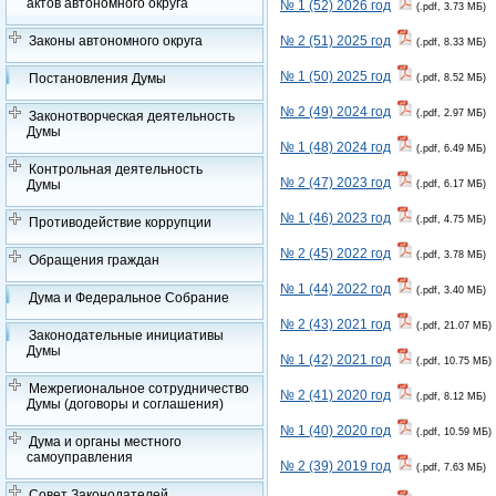
актов автономного округа
№ 1 (52) 2026 год
(.pdf, 3.73 МБ)
Законы автономного округа
№ 2 (51) 2025 год
(.pdf, 8.33 МБ)
№ 1 (50) 2025 год
Постановления Думы
(.pdf, 8.52 МБ)
№ 2 (49) 2024 год
(.pdf, 2.97 МБ)
Законотворческая деятельность
Думы
№ 1 (48) 2024 год
(.pdf, 6.49 МБ)
Контрольная деятельность
№ 2 (47) 2023 год
Думы
(.pdf, 6.17 МБ)
№ 1 (46) 2023 год
(.pdf, 4.75 МБ)
Противодействие коррупции
№ 2 (45) 2022 год
(.pdf, 3.78 МБ)
Обращения граждан
№ 1 (44) 2022 год
(.pdf, 3.40 МБ)
Дума и Федеральное Собрание
№ 2 (43) 2021 год
(.pdf, 21.07 МБ)
Законодательные инициативы
Думы
№ 1 (42) 2021 год
(.pdf, 10.75 МБ)
Межрегиональное сотрудничество
№ 2 (41) 2020 год
(.pdf, 8.12 МБ)
Думы (договоры и соглашения)
№ 1 (40) 2020 год
(.pdf, 10.59 МБ)
Дума и органы местного
самоуправления
№ 2 (39) 2019 год
(.pdf, 7.63 МБ)
Совет Законодателей