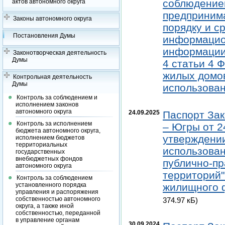
соблюдение
актов автономного округа
предпринима
Законы автономного округа
порядку и с
Постановления Думы
информацио
информации 
Законотворческая деятельность
Думы
4 статьи 4 
жилых домов
Контрольная деятельность
Думы
использован
Контроль за соблюдением и
исполнением законов
автономного округа
24.09.2025
Паспорт Зак
Контроль за исполнением
– Югры от 2
бюджета автономного округа,
утверждении
исполнением бюджетов
территориальных
использован
государственных
внебюджетных фондов
публично-пр
автономного округа
территорий"
Контроль за соблюдением
установленного порядка
жилищного ф
управления и распоряжения
собственностью автономного
374.97 кБ)
округа, а также иной
собственностью, переданной
в управление органам
30.09.2024