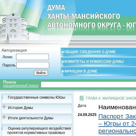
Авторизация
ОБЩИЕ СВЕДЕНИЯ О ДУМЕ
Логин
КОМИТЕТЫ И КОМИССИИ ДУМЫ
Пароль
ФРАКЦИИ В ДУМЕ
Поиск
расширенный поиск
Государственные символы Югры
ГЛАВА 4. ЖИЛИЩНОЕ ЗАК
Дата
Наименован
История Думы
24.09.2025
Паспорт Зак
Итоги деятельности Думы
– Югры от 2
Оценка регулирующего воздействия
регионально
проектов нормативных правовых