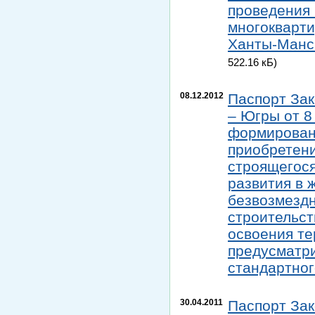
проведения 
многокварти
Ханты-Манси
522.16 кБ)
08.12.2012
Паспорт Зак
– Югры от 8
формирован
приобретени
строящегося
развития в 
безвозмездн
строительст
освоения те
предусматри
стандартног
30.04.2011
Паспорт Зак