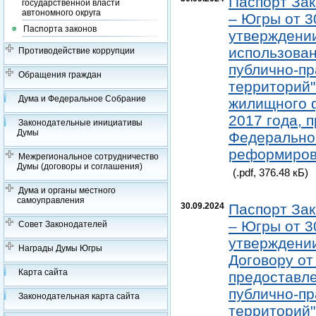
Паспорт Зак
государственной власти
автономного округа
– Югры от 3
Паспорта законов
утверждении
использован
Противодействие коррупции
публично-пр
Обращения граждан
территорий"
Дума и Федеральное Собрание
жилищного ф
2017 года, 
Законодательные инициативы
Думы
Федеральног
реформиров
Межрегиональное сотрудничество
Думы (договоры и соглашения)
(.pdf, 376.48 кБ)
Дума и органы местного
самоуправления
30.09.2024
Паспорт Зак
– Югры от 3
Совет Законодателей
утверждении
Награды Думы Югры
Договору от
Карта сайта
предоставле
публично-пр
Законодательная карта сайта
территорий