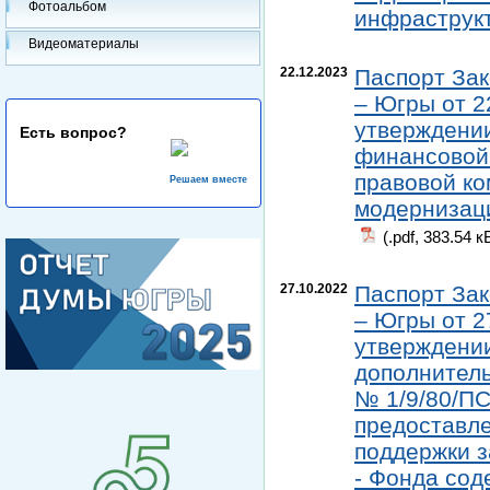
Фотоальбом
инфраструк
Видеоматериалы
22.12.2023
Паспорт Зак
– Югры от 2
утверждении
Есть вопрос?
финансовой 
правовой ко
Решаем вместе
модернизац
(.pdf, 383.54 к
27.10.2022
Паспорт Зак
– Югры от 2
утверждении
дополнитель
№ 1/9/80/ПС
предоставл
поддержки з
- Фонда со